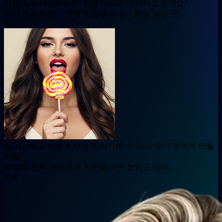
지금 실제 데이트라면, 저를 어디로 데려가고 싶어요?
어디 조용한 곳… 이렇게 밤새 이야기할 수 있는 곳.
You
몇 시간이고 이렇게 너와 이야기할 수 있어. 네가 편하게 만들
어줘.
조심해, 진짜 데이트의 기준을 너무 높이고 있어.
You