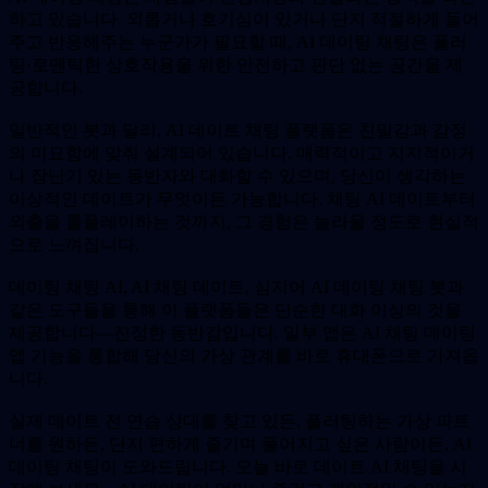
하고 있습니다. 외롭거나 호기심이 있거나 단지 적절하게 들어
주고 반응해주는 누군가가 필요할 때, AI 데이팅 채팅은 플러
팅·로맨틱한 상호작용을 위한 안전하고 판단 없는 공간을 제
공합니다.
일반적인 봇과 달리, AI 데이트 채팅 플랫폼은 친밀감과 감정
의 미묘함에 맞춰 설계되어 있습니다. 매력적이고 지지적이거
나 장난기 있는 동반자와 대화할 수 있으며, 당신이 생각하는
이상적인 데이트가 무엇이든 가능합니다. 채팅 AI 데이트부터
외출을 롤플레이하는 것까지, 그 경험은 놀라울 정도로 현실적
으로 느껴집니다.
데이팅 채팅 AI, AI 채팅 데이트, 심지어 AI 데이팅 채팅 봇과
같은 도구들을 통해 이 플랫폼들은 단순한 대화 이상의 것을
제공합니다—진정한 동반감입니다. 일부 앱은 AI 채팅 데이팅
앱 기능을 통합해 당신의 가상 관계를 바로 휴대폰으로 가져옵
니다.
실제 데이트 전 연습 상대를 찾고 있든, 플러팅하는 가상 파트
너를 원하든, 단지 편하게 즐기며 풀어지고 싶은 사람이든, AI
데이팅 채팅이 도와드립니다. 오늘 바로 데이트 AI 채팅을 시