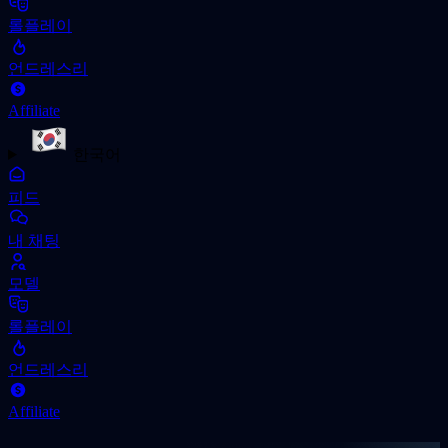
롤플레이
언드레스리
Affiliate
한국어
피드
내 채팅
모델
롤플레이
언드레스리
Affiliate