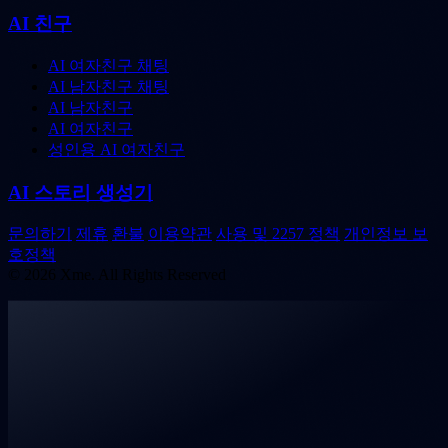
AI 친구
AI 여자친구 채팅
AI 남자친구 채팅
AI 남자친구
AI 여자친구
성인용 AI 여자친구
AI 스토리 생성기
문의하기
제휴
환불
이용약관
사용 및 2257 정책
개인정보 보
호정책
© 2026 Xme. All Rights Reserved