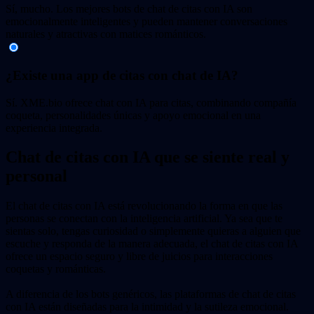
Sí, mucho. Los mejores bots de chat de citas con IA son
emocionalmente inteligentes y pueden mantener conversaciones
naturales y atractivas con matices románticos.
¿Existe una app de citas con chat de IA?
Sí. XME.bio ofrece chat con IA para citas, combinando compañía
coqueta, personalidades únicas y apoyo emocional en una
experiencia integrada.
Chat de citas con IA que se siente real y
personal
El chat de citas con IA está revolucionando la forma en que las
personas se conectan con la inteligencia artificial. Ya sea que te
sientas solo, tengas curiosidad o simplemente quieras a alguien que
escuche y responda de la manera adecuada, el chat de citas con IA
ofrece un espacio seguro y libre de juicios para interacciones
coquetas y románticas.
A diferencia de los bots genéricos, las plataformas de chat de citas
con IA están diseñadas para la intimidad y la sutileza emocional.