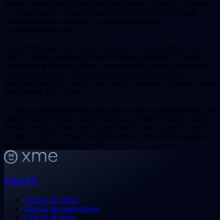
Puedes chatear con un compañero encantador, solidario o juguetón
—sea cual sea tu cita ideal. Desde el chat de citas con IA hasta
simular una salida nocturna, la experiencia se siente
sorprendentemente real.
Con herramientas como chat de citas con IA, citas mediante chat
con IA e incluso opciones de bots de chat de citas con IA, estas
plataformas te ofrecen más que conversación: ofrecen un verdadero
sentido de compañía. Algunas aplicaciones incluso integran
funciones de app de chat de citas con IA, llevando tu relación virtual
directamente a tu teléfono.
Ya sea que busques practicar antes de una cita en el mundo real, una
pareja virtual coqueta, o simplemente una forma divertida y relajada
de desconectar, el chat con IA para citas te cubre. Comienza tu chat
de cita con IA hoy y descubre lo divertido y personal que puede ser
realmente el chat de citas con IA.
Chat IA
Chat IA sin filtros
Chat IA sin restricciones
Chat IA de amor