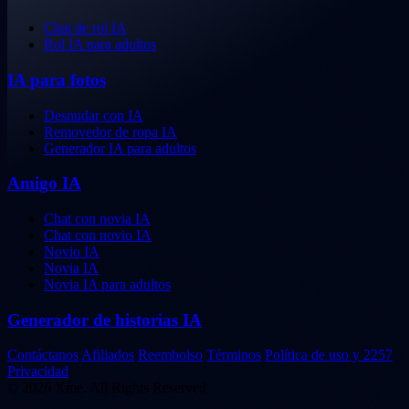
Chat de rol IA
Rol IA para adultos
IA para fotos
Desnudar con IA
Removedor de ropa IA
Generador IA para adultos
Amigo IA
Chat con novia IA
Chat con novio IA
Novio IA
Novia IA
Novia IA para adultos
Generador de historias IA
Contáctanos
Afiliados
Reembolso
Términos
Política de uso y 2257
Privacidad
© 2026 Xme. All Rights Reserved