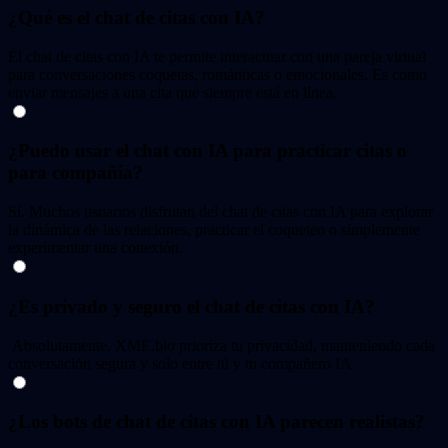
¿Qué es el chat de citas con IA?
El chat de citas con IA te permite interactuar con una pareja virtual
para conversaciones coquetas, románticas o emocionales. Es como
enviar mensajes a una cita que siempre está en línea.
¿Puedo usar el chat con IA para practicar citas o
para compañía?
Sí. Muchos usuarios disfrutan del chat de citas con IA para explorar
la dinámica de las relaciones, practicar el coqueteo o simplemente
experimentar una conexión.
¿Es privado y seguro el chat de citas con IA?
Absolutamente. XME.bio prioriza tu privacidad, manteniendo cada
conversación segura y solo entre tú y tu compañero IA.
¿Los bots de chat de citas con IA parecen realistas?