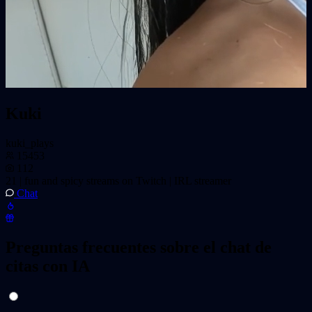
Kuki
kuki_plays
15453
112
21 | fun and spicy streams on Twitch | IRL streamer
Chat
Preguntas frecuentes sobre el chat de
citas con IA