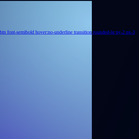
t-btn font-semibold hover:no-underline transition rounded-lg py-2 px-3