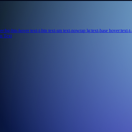
er:bg-btn-hover text-t-btn text-sm text-nowrap lg:text-base hover:text-
n Text