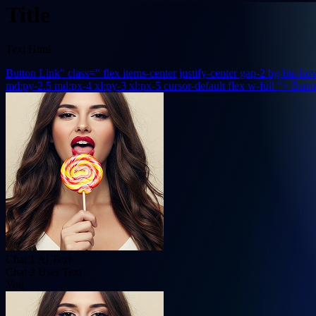
Title
Text Html
Button Link" class=" flex items-center justify-center gap-2 bg-btn hov
md:py-2.5 md:px-4 xl:py-3 xl:px-5 cursor-default flex w-full ">
Butto
Chat 1 Ai Text
Chat 2 User Text
You