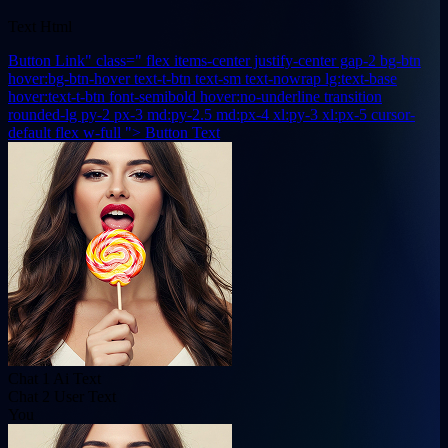
Text Html
Button Link" class=" flex items-center justify-center gap-2 bg-btn
hover:bg-btn-hover text-t-btn text-sm text-nowrap lg:text-base
hover:text-t-btn font-semibold hover:no-underline transition
rounded-lg py-2 px-3 md:py-2.5 md:px-4 xl:py-3 xl:px-5 cursor-
default flex w-full ">
Button Text
Chat 1 Ai Text
Chat 2 User Text
You