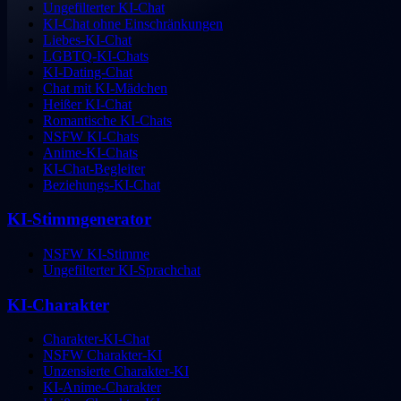
Ungefilterter KI-Chat
KI-Chat ohne Einschränkungen
Liebes-KI-Chat
LGBTQ-KI-Chats
KI-Dating-Chat
Chat mit KI-Mädchen
Heißer KI-Chat
Romantische KI-Chats
NSFW KI-Chats
Anime-KI-Chats
KI-Chat-Begleiter
Beziehungs-KI-Chat
KI-Stimmgenerator
NSFW KI-Stimme
Ungefilterter KI-Sprachchat
KI-Charakter
Charakter-KI-Chat
NSFW Charakter-KI
Unzensierte Charakter-KI
KI-Anime-Charakter