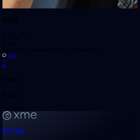
Bobi
crypto_bobi
23668
109
I trade crypto, stream on twitch. Come hang out xo
Chat
Title
Title
Text Html
KI-Chat