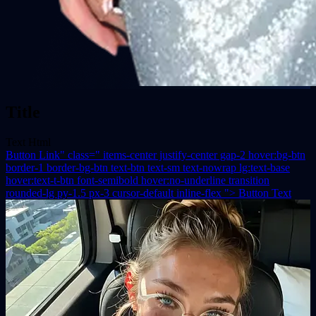
Title
Text Html
Button Link" class=" items-center justify-center gap-2 hover:bg-btn
border-1 border-bg-btn text-btn text-sm text-nowrap lg:text-base
hover:text-t-btn font-semibold hover:no-underline transition
rounded-lg py-1.5 px-3 cursor-default inline-flex ">
Button Text