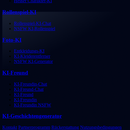
Heißer Charakter-KI
Rollenspiel-KI
Rollenspiel-KI-Chat
NSFW KI-Rollenspiel
Foto-KI
Entkleidungs-KI
KI-Kleiderentferner
NSFW KI-Generator
KI-Freund
KI-Freundin-Chat
KI-Freund-Chat
KI-Freund
KI-Freundin
KI-Freundin NSFW
KI-Geschichtengenerator
Kontakt
Partnerprogramm
Rückerstattung
Nutzungsbedingungen