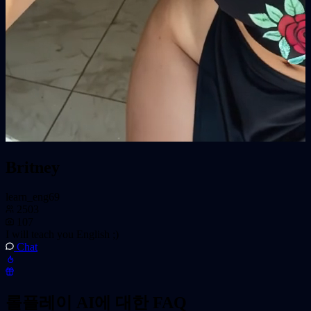
Britney
learn_eng69
2503
107
I will teach you English ;)
Chat
롤플레이 AI에 대한 FAQ