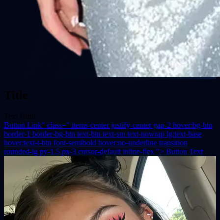
Title
Text Html
Button Link" class=" items-center justify-center gap-2 hover:bg-btn
border-1 border-bg-btn text-btn text-sm text-nowrap lg:text-base
hover:text-t-btn font-semibold hover:no-underline transition
rounded-lg py-1.5 px-3 cursor-default inline-flex ">
Button Text