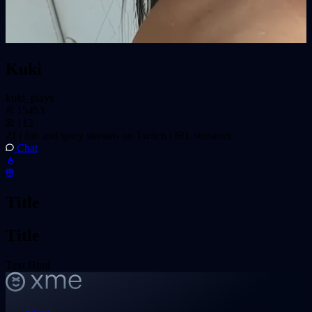
Kuki
kuki_plays
15453
112
21 | fun and spicy streams on Twitch | IRL streamer
Chat
Title
Title
Text Html