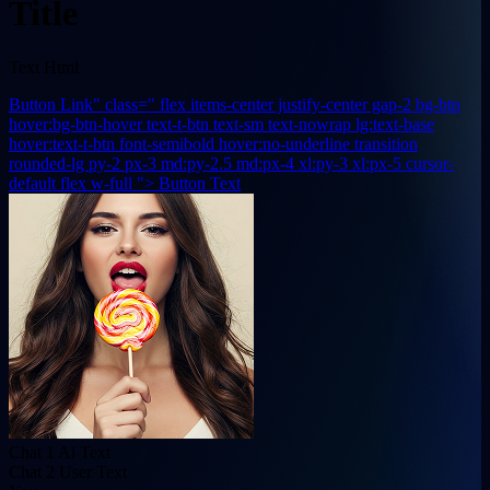
Title
Text Html
Button Link" class=" flex items-center justify-center gap-2 bg-btn
hover:bg-btn-hover text-t-btn text-sm text-nowrap lg:text-base
hover:text-t-btn font-semibold hover:no-underline transition
rounded-lg py-2 px-3 md:py-2.5 md:px-4 xl:py-3 xl:px-5 cursor-
default flex w-full ">
Button Text
Chat 1 Ai Text
Chat 2 User Text