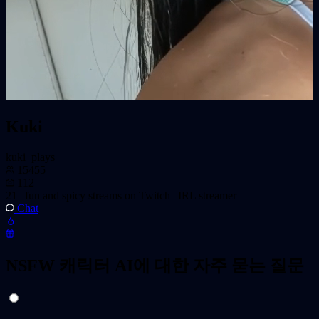
Kuki
kuki_plays
15455
112
21 | fun and spicy streams on Twitch | IRL streamer
Chat
NSFW 캐릭터 AI에 대한 자주 묻는 질문