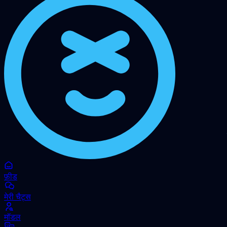
फ़ीड
मेरी चैट्स
मॉडल