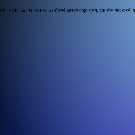
रित लगे? XME.bio पर NSFW AI रोलप्ले आपको वाइब चुनने, एक सीन सेट करने, औ