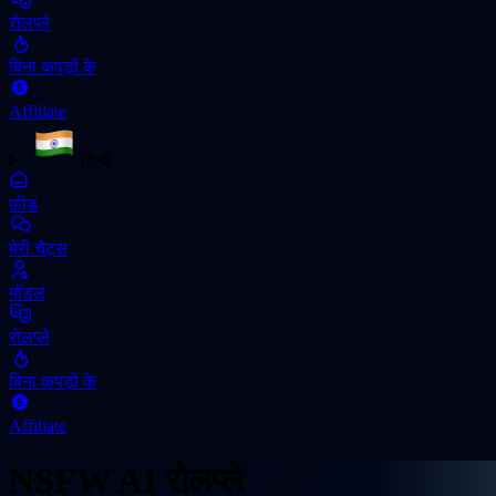
रोलप्ले
बिना कपड़ों के
Affiliate
हिन्दी
फ़ीड
मेरी चैट्स
मॉडल
रोलप्ले
बिना कपड़ों के
Affiliate
NSFW AI रोलप्ले