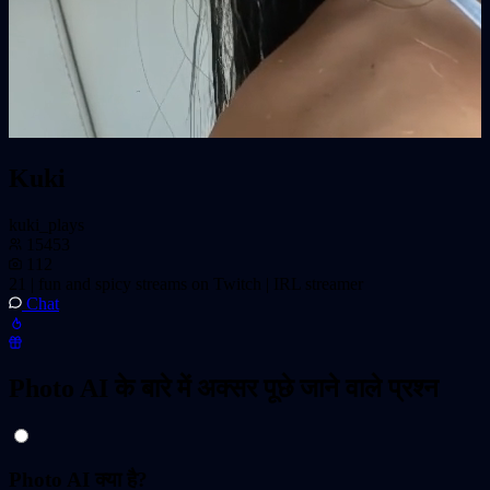
Kuki
kuki_plays
15453
112
21 | fun and spicy streams on Twitch | IRL streamer
Chat
Photo AI के बारे में अक्सर पूछे जाने वाले प्रश्न
Photo AI क्या है?