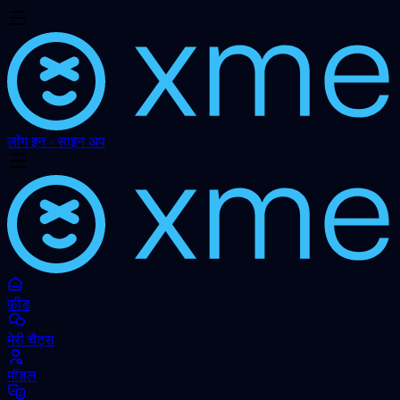
लॉग इन · साइन अप
फ़ीड
मेरी चैट्स
मॉडल