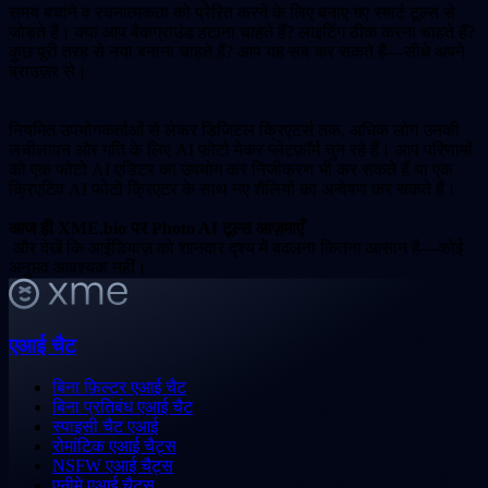
समय बचाने व रचनात्मकता को प्रेरित करने के लिए बनाए गए स्मार्ट टूल्स से
जोड़ते हैं। क्या आप बैकग्राउंड हटाना चाहते हैं? लाइटिंग ठीक करना चाहते हैं?
कुछ पूरी तरह से नया बनाना चाहते हैं? आप यह सब कर सकते हैं—सीधे अपने
ब्राउज़र से।
नियमित उपयोगकर्ताओं से लेकर डिजिटल क्रिएटर्स तक, अधिक लोग उनकी
लचीलापन और गति के लिए AI फोटो मेकर प्लेटफ़ॉर्म चुन रहे हैं। आप परिणामों
को एक फोटो AI एडिटर का उपयोग कर निजीकरण भी कर सकते हैं या एक
क्रिएटिव AI फोटो क्रिएटर के साथ नए शैलियों का अन्वेषण कर सकते हैं।
आज ही XME.bio पर Photo AI टूल्स आज़माएँ
और देखें कि आईडियाज़ को शानदार दृश्य में बदलना कितना आसान है—कोई
अनुभव आवश्यक नहीं।
एआई चैट
बिना फ़िल्टर एआई चैट
बिना प्रतिबंध एआई चैट
स्पाइसी चैट एआई
रोमांटिक एआई चैट्स
NSFW एआई चैट्स
एनीमे एआई चैट्स