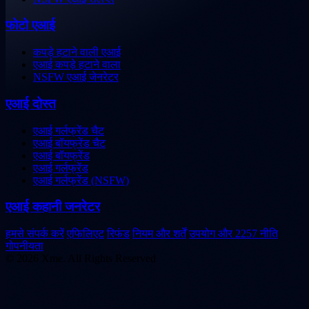
फोटो एआई
कपड़े हटाने वाली एआई
एआई कपड़े हटाने वाला
NSFW एआई जेनरेटर
एआई दोस्त
एआई गर्लफ्रेंड चैट
एआई बॉयफ्रेंड चैट
एआई बॉयफ्रेंड
एआई गर्लफ्रेंड
एआई गर्लफ्रेंड (NSFW)
एआई कहानी जनरेटर
हमसे संपर्क करें
एफिलिएट
रिफंड
नियम और शर्तें
उपयोग और 2257 नीति
गोपनीयता
© 2026 Xme. All Rights Reserved