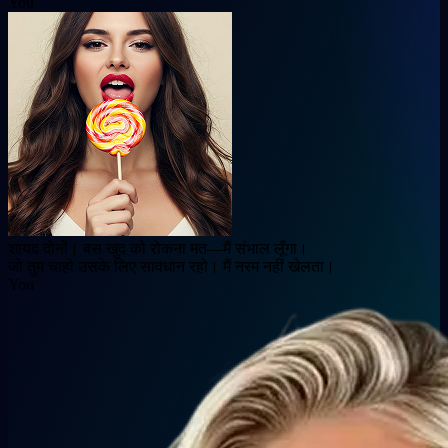
You
शायद दोनों। बस खुद को रोकना मत—मैं संभाल लूँगा।
जो तुम चाहो उसके लिए सावधान रहो। मैं नरम नहीं खेलता।
You