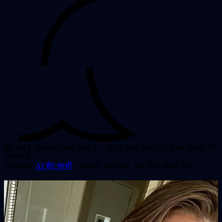
मुझे याद है कि आपको क्या पसंद है… और मैं हमेशा तब मौजूद हूँ जब आपको मेरी
ज़रूरत हो।
यह आपका
AI चैट साथी
– वफादार, व्यक्तिगत, और सिर्फ आपके लिए.