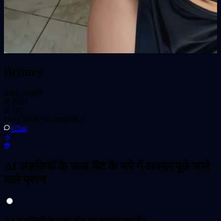
Britney
learn_eng69
2504
107
I will teach you English ;)
Chat
AI लड़कियों के साथ चैट के बारे में अक्सर पूछे जाने
वाले प्रश्न
AI लड़कियों के साथ चैट का मतलब क्या है?