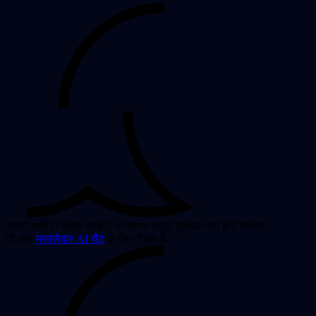
फ्लर्टी चाहिए? बोल्ड चाहिए? संभालना थोड़ा मुश्किल-सा हॉट चाहिए?
तो आप
मसालेदार AI चैट
के लिए तैयार हैं।