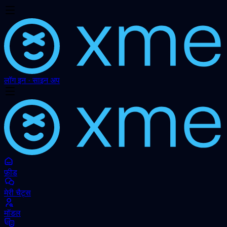
लॉग इन · साइन अप
फ़ीड
मेरी चैट्स
मॉडल